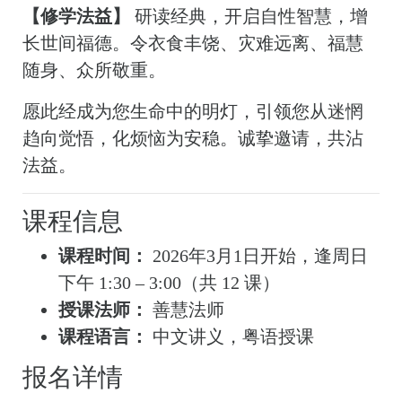
【修学法益】
研读经典，开启自性智慧，增
长世间福德。令衣食丰饶、灾难远离、福慧
随身、众所敬重。
愿此经成为您生命中的明灯，引领您从迷惘
趋向觉悟，化烦恼为安稳。诚挚邀请，共沾
法益。
课程信息
课程时间：
2026年3月1日开始，逢周日
下午 1:30 – 3:00（共 12 课）
授课法师：
善慧法师
课程语言：
中文讲义，粤语授课
报名详情