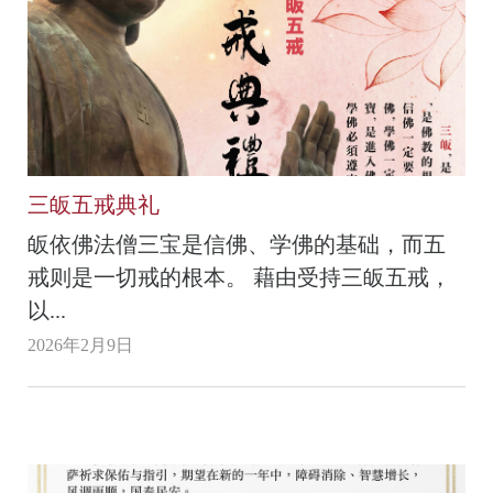
三皈五戒典礼
皈依佛法僧三宝是信佛、学佛的基础，而五
戒则是一切戒的根本。 藉由受持三皈五戒，
以...
2026年2月9日