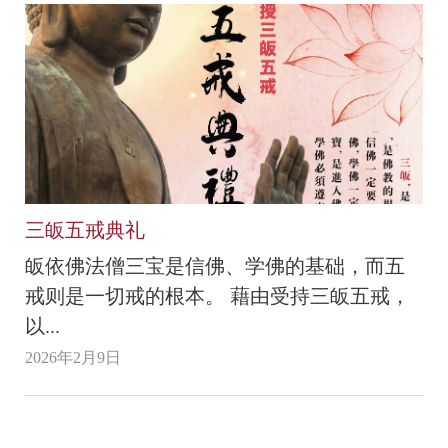
三皈五戒典礼
皈依佛法僧三宝是信佛、学佛的基础，而五
戒则是一切戒的根本。 藉由受持三皈五戒，
以...
2026年2月9日