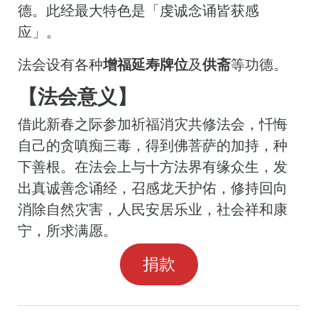
德。此经最大特色是「虔诚念诵皆获感
应」。
法会设有各种
增福延寿牌位
及
供斋
等功德。
【法会意义】
借此新春之际参加祈福消灾共修法会，忏悔
自己的贪嗔痴三毒，得到佛菩萨的加持，种
下善根。在法会上与十方法界有缘众生，发
出真诚善念诵经，召感龙天护佑，修持回向
消除自然灾害，人民安居乐业，社会祥和康
宁，所求满愿。
捐款