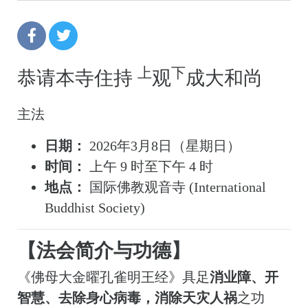
上
下
恭请本寺住持
观
成大和尚
主法
日期：
2026年3月8日（星期日）
时间：
上午 9 时至下午 4 时
地点：
国际佛教观音寺 (International
Buddhist Society)
【法会简介与功德】
《佛母大金曜孔雀明王经》具足
消业障、开
智慧、去除身心病毒，消除天灾人祸
之功