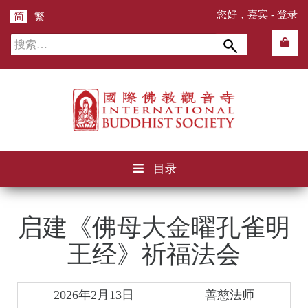
您好，嘉宾 -
登录
简
繁
搜
索：
目录
启建《佛母大金曜孔雀明
王经》祈福法会
2026年2月13日
善慈法师