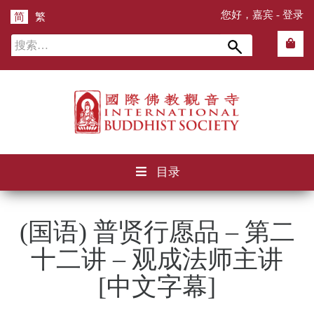
您好，嘉宾 -
登录
简
繁
搜
索：
目录
(国语) 普贤行愿品 – 第二
十二讲 – 观成法师主讲
[中文字幕]