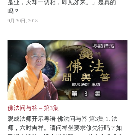
是业，灭却一切相，即见如来。」是真的
吗？...
9月 30日, 2018
佛法问与答 – 第3集
观成法师开示粤语 佛法问与答 第3集 1. 法
师，六时吉祥。请问禅坐要求修梵行吗？如