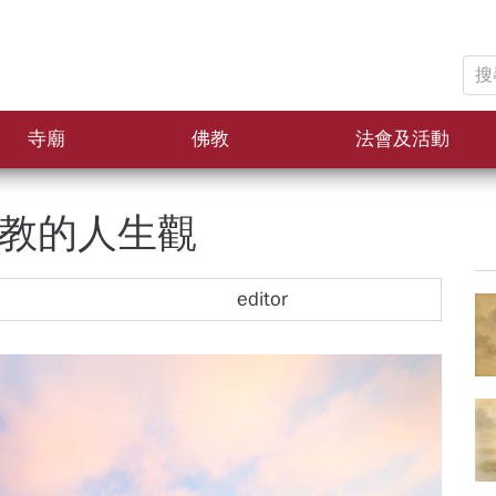
搜
尋
關
寺廟
佛教
法會及活動
鍵
字:
教的人生觀
editor