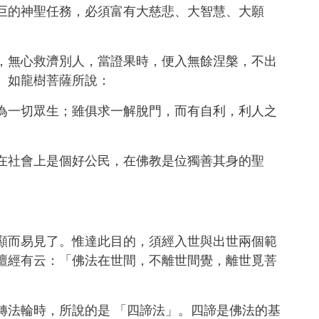
巨的神聖任務，必須富有大慈悲、大智慧、大願
，無心救濟別人，當證果時，便入無餘涅槃，不出
。如龍樹菩薩所說：
為一切眾生；雖俱求一解脫門，而有自利，利人之
在社會上是個好公民，在佛教是位獨善其身的聖
顯而易見了。惟達此目的，須經入世與出世兩個範
壇經有云：「佛法在世間，不離世間覺，離世覓菩
轉法輪時，所說的是 「四諦法」。四諦是佛法的基