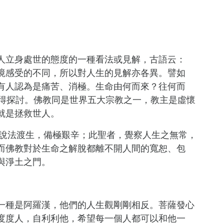
人立身處世的態度的一種看法或見解，古語云：
境感受的不同，所以對人生的見解亦各異。譬如
有人認為是痛苦、消極。生命由何而來？往何而
值得探討。佛教同是世界五大宗教之一，教主是虛懷
就是拯救世人。
日說法渡生，備極艱辛；此聖者，覺察人生之無常，
而佛教對於生命之解脫都離不開人間的寬恕、包
與淨土之門。
一種是阿羅漢，他們的人生觀剛剛相反。菩薩發心
度度人，自利利他，希望每一個人都可以和他一