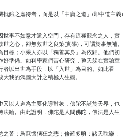
抵餓之虐待者，而是以「中庸之道」(即中道主義)
因世事不如意才遁入空門，存有這種觀念之人，實
世之心，卻無救世之良策(實學)，可謂於事無補。
為目標；小乘人亦以「獨善其身」為依歸。他們初
作好準備。如科學家們苦心研究，整天躲在實驗室
行者以出世為手段，以「入世」為目的。如此看
成大我的鴻圖大計之積極人生觀。
中又以人道為主要化導對象，佛陀不誕於天界，也
轉法輪。由此證明，佛陀是人間佛陀，佛法是人生
愁之苦；鳥獸懷獝狂之悲；修羅多嗔；諸天耽樂；