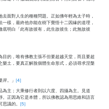
地去面對人生的種種問題。正如佛年輕為太子時，
法一樣，最終他亦能在樹下覺悟十二因緣的道理，
徹底明白「此有故彼有，此生故彼生；此無故彼
為目的，唯有佛教主張不但要超越天堂，而且要超
之樂土，要真正解脫個體生命形式，必須尋求涅槃
槃岸。」
[4]
品為主；大乘修行者則以六度、四攝為主。見道
靜。正因為它是本體，所以佛教認為用思維和語言
可思議的。
[5]