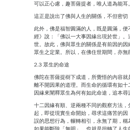
可以正心慮，趣菩薩提者，唯人道為能耳
這正是說出了佛與人生的關係，不但密切
此外，佛是福智圓滿的人，既是圓滿，便
經》說：「佛以一大事因緣出現於世」。
世。故此，佛與眾生的關係是有前因的因
眾生之定業。所以，在佛住世期間，亦無
2.3
眾生的命途
佛陀在菩薩提樹下成道，所覺悟的內容就
離不開因果的道理。而生命的循環有如十
因緣來闡釋眾生為何有如此命途，追本尋源
十二因緣有順、逆兩種不同的觀察方法，
起，即從現實生命開始，尋求這痛苦的因
誤的思想行為，輾轉相引，永無了期，稱
如果能斷除「無明」，也就是扭轉了人生