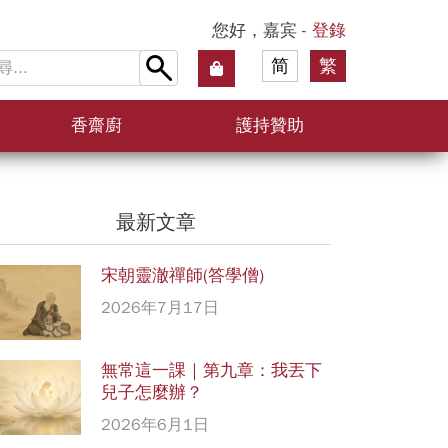
您好，嘉宾 -
登錄
简
繁
香齋廚
護持贊助
最新文章
宋朝靈澈禪師(答學僧)
2026年7月17日
無常這一課｜第九章：我丟下
兒子怎麼辦？
2026年6月1日