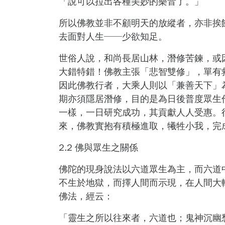
「說可以拉出各種美妙的樂音了。」
所以佛教並非不顧明天的放縱者，亦非挨饑
去面對人生──少欲知足。
世俗人說，和尚長居山林，潛修苦鍊，或
大錯特錯！佛教主張「悲智雙修」，單有救
因此佛教行者，大乘人則以「兼善天下」
期亦須隱居潛修，目的是為日後普度眾生
一樣，一日研究成功，其貢獻人人受惠。
來，佛教實抱有積極進取，犧牲小我，完
2.2
佛與眾生之關係
佛陀的現身說法以六道眾生為主，而六道
不生於地獄，而擇人間而示現，在人間大
佛法，經云：
「靈生之所以往來者，六道也；鬼神沉幽