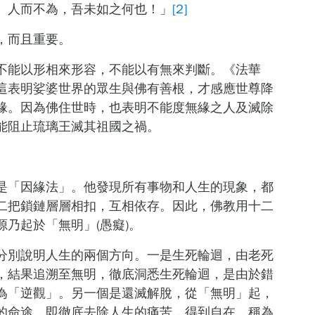
。人而不為，吾未如之何也！」
[2]
，而且重要。
不能以形相來形容，不能以有無來判斷。《法華
這表明娑婆世界的眾生與佛有善根，才感應世尊降
緣。因為佛住世時，也表明不能度無緣之人及滅除
能阻止琉璃王滅其祖國之禍。
是「因緣法」。他發現所有事物和人生的現象，都
二把鎖鏈層層相扣，互相依存。因此，佛教用十二
乃起於「無明」(愚癡)。
分別說明人生的兩個方向。一是生死輪迴，由老死
，結果追溯至無明，徹底洞悉生死輪迴，是由於錯
為「逆觀」。另一個是還滅解脫，從「無明」起，
的命途，即徹底去除人生的痛苦，得到自在，稱為