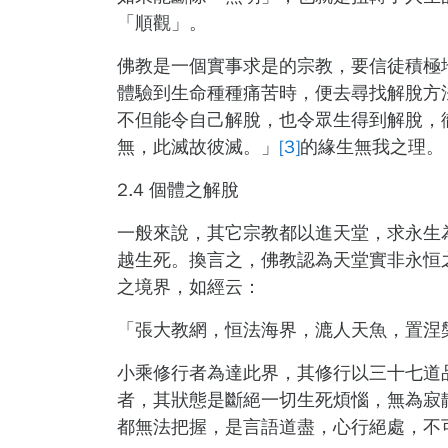
「順觀」。
佛教是一個實事求是的宗教，要信徒積極
體驗到生命種種痛苦時，便去尋找解脫方
不但能令自己解脫，也令眾生得到解脫，
無，此滅故彼滅。」
[3]
的緣生無我之理。
2.4
個體之解脫
一般來說，其它宗教都以進天堂，求永生
越生死。換言之，佛教認為天堂實非永恒
之境界，如經云：
「張大教網，恒法海界，漉人天魚，置涅
小乘修行者為達此界，其修行以三十七道
者，其狀態是斷絕一切生死煩惱，無為寂
都無法把握，是言語道盡，心行絕處，不