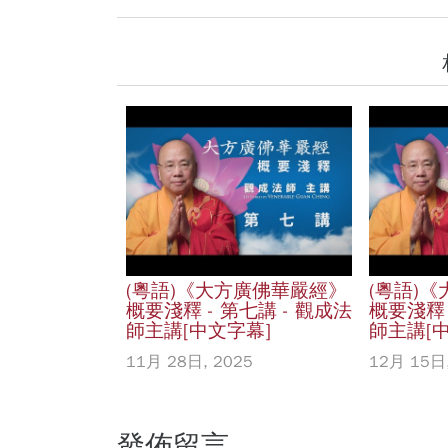
(粵語)《大方廣佛華嚴經》
(粵語)
概要淺釋 - 第七講 - 觀成法
概要淺釋 
師主講[中文字幕]
師主講[
11月 28日, 2025
12月 15日,
發佈留言