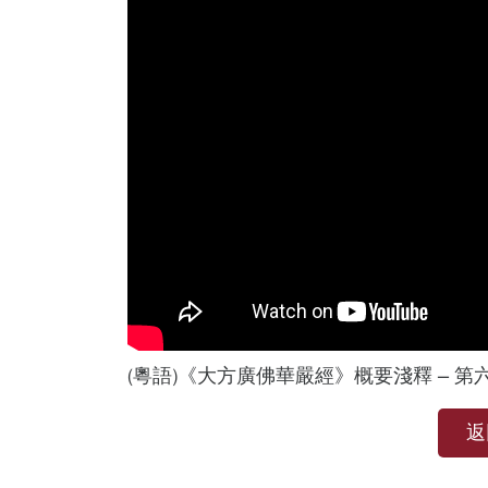
(粵語)《大方廣佛華嚴經》概要淺釋 – 第六
返