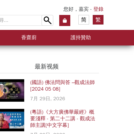
您好，嘉宾 -
登錄
简
繁
香齋廚
護持贊助
最新视频
(國語) 佛法問與答 –觀成法師
[2024 05 08]
7月 29日, 2026
(粵語)《大方廣佛華嚴經》概
要淺釋 - 第二十二講 - 觀成法
師主講[中文字幕]