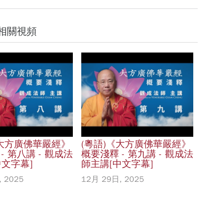
相關視頻
《大方廣佛華嚴經》
(粵語)《大方廣佛華嚴經》
- 第八講 - 觀成法
概要淺釋 - 第九講 - 觀成法
中文字幕]
師主講[中文字幕]
 2025
12月 29日, 2025