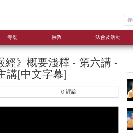
搜
尋
關
寺廟
佛教
法會及活動
鍵
字:
經》概要淺釋 - 第六講 -
主講[中文字幕]
0 評論